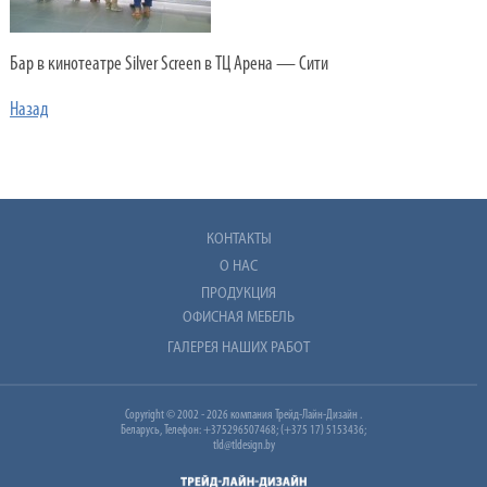
Бар в кинотеатре Silver Screеn в ТЦ Арена — Сити
Назад
КОНТАКТЫ
О НАС
ПРОДУКЦИЯ
ОФИСНАЯ МЕБЕЛЬ
ГАЛЕРЕЯ НАШИХ РАБОТ
Copyright © 2002 - 2026 компания Трейд-Лайн-Дизайн .
Беларусь, Телефон: +375296507468; (+375 17) 5153436;
tld@tldesign.by