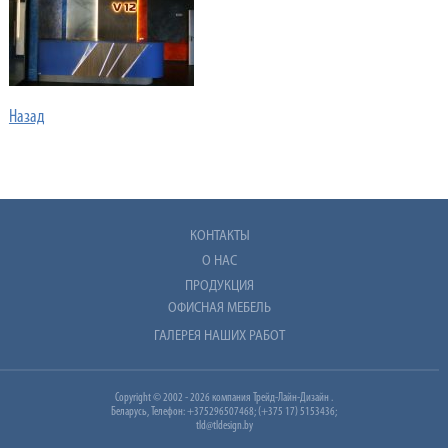
Назад
КОНТАКТЫ
О НАС
ПРОДУКЦИЯ
ОФИСНАЯ МЕБЕЛЬ
ГАЛЕРЕЯ НАШИХ РАБОТ
Copyright © 2002 - 2026 компания Трейд-Лайн-Дизайн .
Беларусь, Телефон: +375296507468; (+375 17) 5153436;
tld@tldesign.by