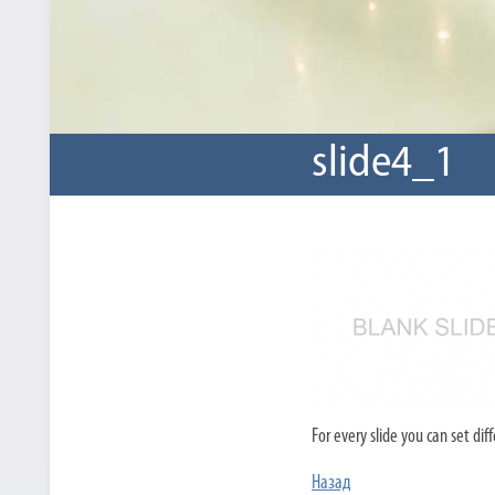
slide4_1
For every slide you can set dif
Назад